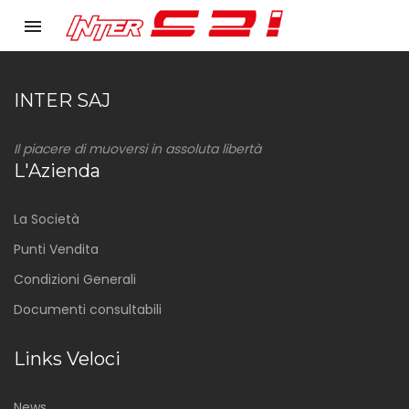
menu
INTER SAJ
Il piacere di muoversi in assoluta libertà
L'Azienda
La Società
Punti Vendita
Condizioni Generali
Documenti consultabili
Links Veloci
News